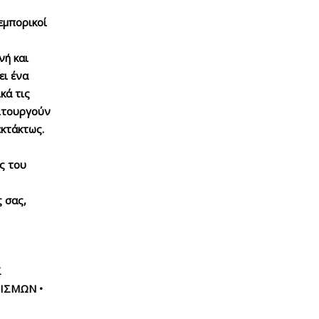
εμπορικοί
νή και
ει ένα
κά τις
ειτουργούν
εκτάκτως.
ς του
ς σας,
Σ
ΙΣΜΩΝ •