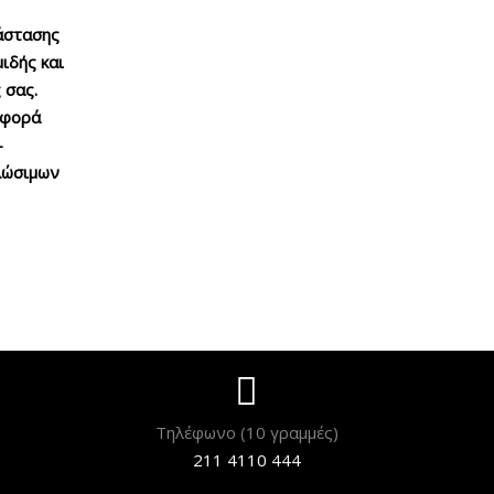
τάστασης
ιδής και
 σας.
αφορά
–
λώσιμων
Τηλέφωνο (10 γραμμές)
211 4110 444