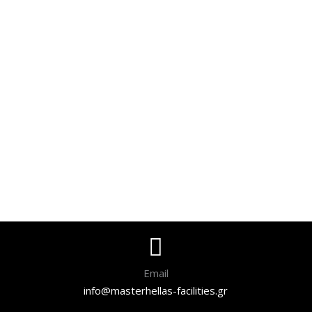
Email
info@masterhellas-facilities.gr